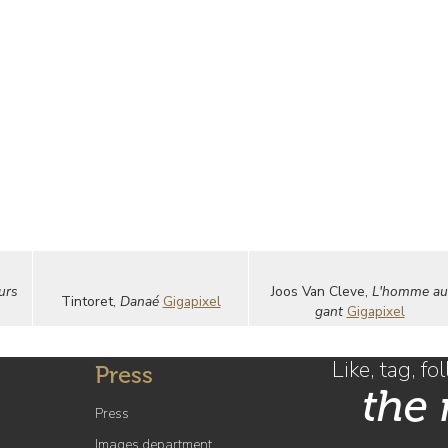
urs
Joos Van Cleve,
L'homme au
Tintoret,
Danaé
Gigapixel
gant
Gigapixel
Like, tag, fo
Press
the
Press
Images department