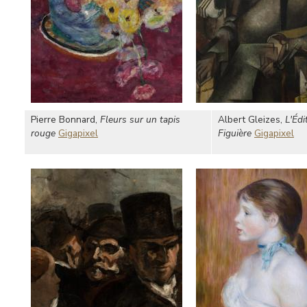
Pierre Bonnard,
Fleurs sur un tapis
Albert Gleizes,
L'Éd
rouge
Gigapixel
Figuière
Gigapixel