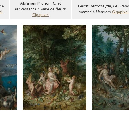
Abraham Mignon,
Chat
ne
Gerrit Berckheyde,
Le Gran
renversant un vase de fleurs
el
marché à Haarlem
Gigapixel
Gigapixel