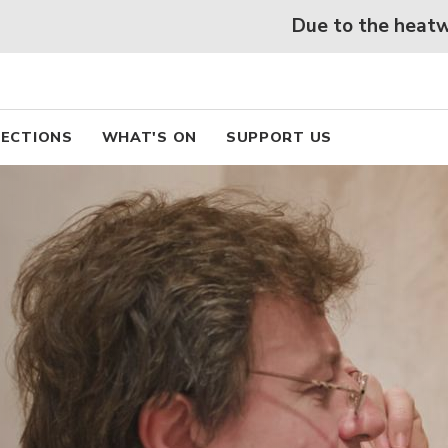
 beaux arts de Lyon
Skip
Due to the heatwave, free access to
to
main
content
pal
ECTIONS
WHAT'S ON
SUPPORT US