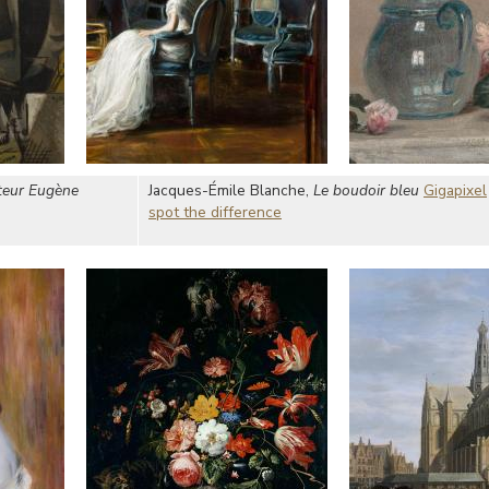
iteur Eugène
Jacques-Émile Blanche,
Le boudoir bleu
Gigapixel
spot the difference