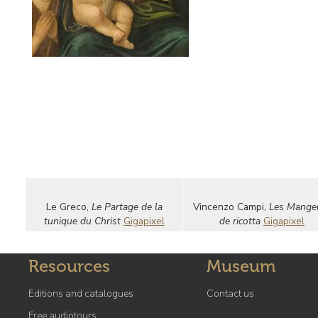
Le Greco,
Le Partage de la
Vincenzo Campi,
Les Mange
tunique du Christ
Gigapixel
de ricotta
Gigapixel
Resources
Museum
Editions and catalogues
Contact us
Free audiotours