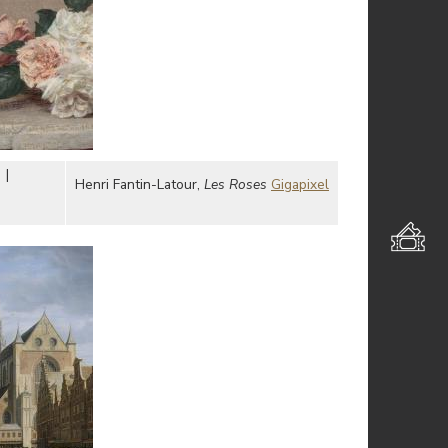
|
Henri Fantin-Latour,
Les Roses
Gigapixel