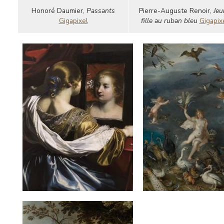
Honoré Daumier,
Passants
Pierre-Auguste Renoir,
Jeu
Gigapixel
fille au ruban bleu
Gigapix