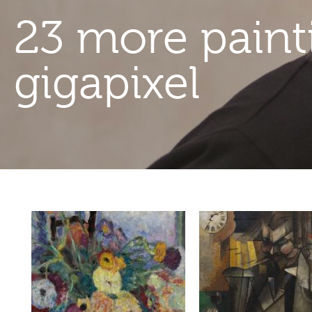
23 more painti
gigapixel
Contenu