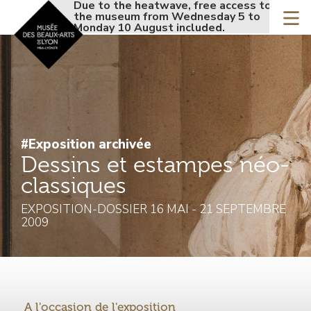
Accueil - Site musée de
Due to the heatwave, free access to
Due t
Skip
the museum from Wednesday 5 to
the m
to
Monday 10 August included.
Monda
main
content
#Exposition archivée
Dessins et estampes néo-
classiques
EXPOSITION-DOSSIER 16 MAI - 21 SEPTEMBRE
2009
Introduction
A l'occasion de l'exposition