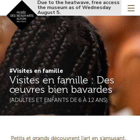
Accueil - Site musée de
Due to the heatwave, free access to
Due
Skip
the museum as of Wednesday
th
to
August 5.
Aug
main
content
#Visites en famille
Visites en famille : Des
œuvres bien bavardes
(ADULTES ET ENFANTS DE 6 À 12 ANS)
Introduction
Petits et grands découvrent l'art en s'amusant.