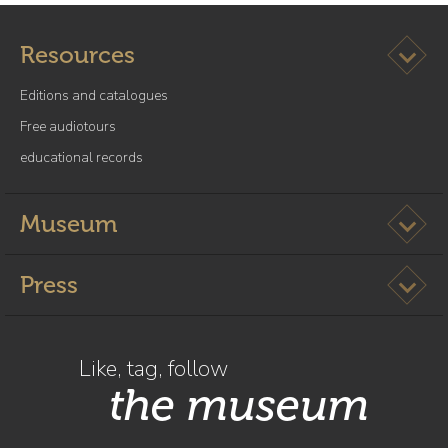
Bloc
dossier
Ouvrir l
Resources
de
l’exposition
Editions and catalogues
Free audiotours
educational records
Ouvrir l
Museum
Ouvrir l
Press
Like, tag, follow
the museum