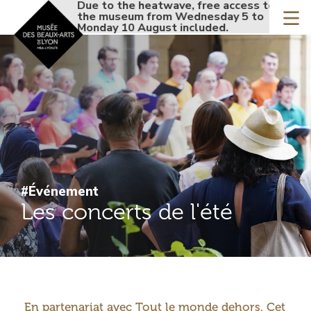
Accueil - Site musée de
Due to the heatwave, free access to
Due t
Skip
the museum from Wednesday 5 to
the 
to
Monday 10 August included.
Mond
main
content
#Événement
Les concerts de l'été
Introduction
En partenariat avec
Tout le monde dehors
. Cet