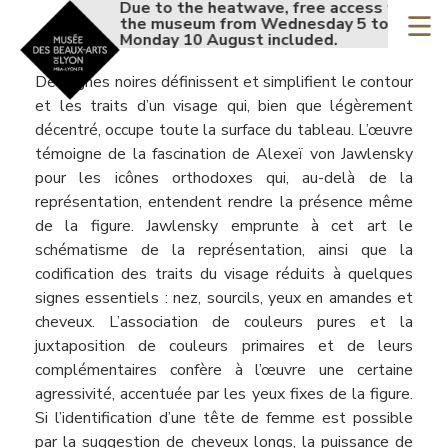
Accueil - Site musée de
Due to the heatwave, free access to
Du
Skip
the museum from Wednesday 5 to
th
to
Monday 10 August included.
Mo
main
Contenu
Des lignes noires définissent et simplifient le contour
content
et les traits d’un visage qui, bien que légèrement
décentré, occupe toute la surface du tableau. L’œuvre
témoigne de la fascination de Alexeï von Jawlensky
pour les icônes orthodoxes qui, au-delà de la
représentation, entendent rendre la présence même
de la figure. Jawlensky emprunte à cet art le
schématisme de la représentation, ainsi que la
codification des traits du visage réduits à quelques
signes essentiels : nez, sourcils, yeux en amandes et
cheveux. L’association de couleurs pures et la
juxtaposition de couleurs primaires et de leurs
complémentaires confère à l’œuvre une certaine
agressivité, accentuée par les yeux fixes de la figure.
Si l’identification d’une tête de femme est possible
par la suggestion de cheveux longs, la puissance de