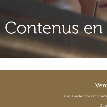
Contenus en 
Venir
Ven
à
La salle de lecture est ouver
Venir
la
à
bibliothèque
Ouve