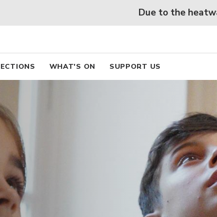
 beaux arts de Lyon
Skip
Due to the heatwave, free
to
main
content
pal
ECTIONS
WHAT'S ON
SUPPORT US