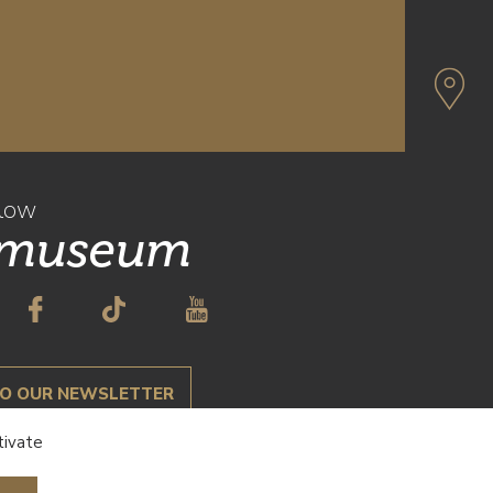
llow
 museum
TO OUR NEWSLETTER
tivate