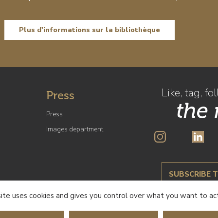
Plus d'informations sur la bibliothèque
Like, tag, fo
Press
the
Press
Images department
SUBSCRIBE 
site uses cookies and gives you control over what you want to ac