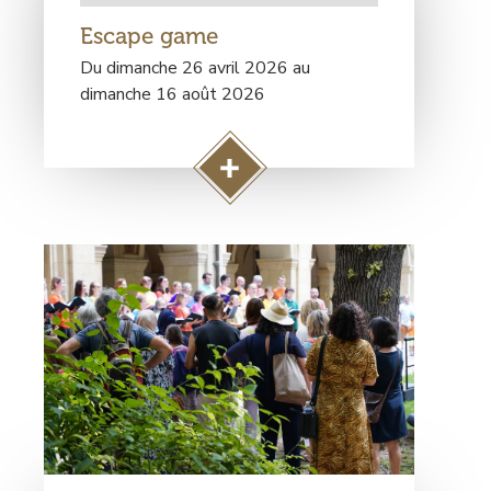
de
Escape game
rendez-
vous
Du dimanche 26 avril 2026 au
dimanche 16 août 2026
A
c
c
Visuel
é
principal
d
e
r
à
l
a
p
a