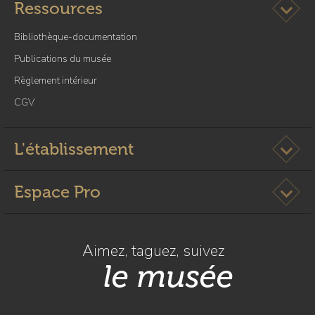
Ouvrir l
Ressources
r
é
à
t
Bibliothèque-documentation
l
é
a
Publications du musée
p
Règlement intérieur
a
CGV
g
e
C
Ouvrir l
L'établissement
o
n
Ouvrir l
Espace Pro
c
e
r
t
Aimez, taguez, suivez
S
le musée
o
l
e