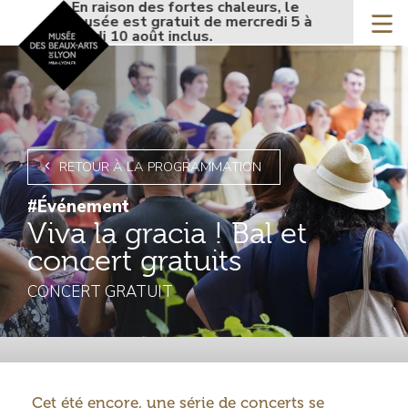
Accueil - Site musée de
En raison des fortes chaleurs, le
En raison d
Aller
musée est gratuit de mercredi 5 à
musée est 
au
lundi 10 août inclus.
lundi 10 ao
contenu
principal
RETOUR À LA PROGRAMMATION
#Événement
Viva la gracia ! Bal et
concert gratuits
CONCERT GRATUIT
Introduction
Cet été encore, une série de concerts se