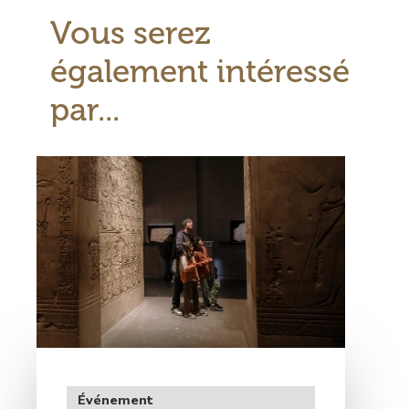
Bloc
Vous serez
dossier
de
également intéressé
l’exposition
par...
Visuel
principal
Type
Événement