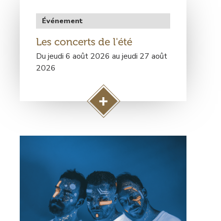
g
e
Type
Événement
E
de
s
Les concerts de l'été
rendez-
c
vous
Du jeudi 6 août 2026 au jeudi 27 août
a
2026
p
e
g
A
a
c
m
c
e
Visuel
é
principal
d
e
r
à
l
a