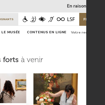
En raison des fortes chaleurs, 
FR
EN
EIGNANTS
Rechercher
Rec
 LE MUSÉE
CONTENUS EN LIGNE
Rechercher
sur
le
site
 forts
à venir