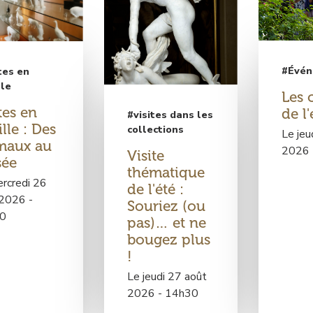
t
d
m
r
r
a
e
o
à
à
b
s
i
l
l
l
c
s
a
a
e
#Évé
tes en
o
-
p
p
lle
a
l
3
Les 
a
a
u
tes en
l
a
de l'
g
g
#visites dans les
?
lle : Des
e
n
e
e
collections
Le jeu
maux au
c
s
L
L
2026 
Visite
ée
t
:
e
e
thématique
i
L
c
c
rcredi 26
de l'été :
o
e
t
t
 2026 -
Souriez (ou
n
g
u
u
0
pas)… et ne
s
r
r
r
bougez plus
a
e
e
!
n
s
s
Le jeudi 27 août
d
a
a
2026 - 14h30
v
u
u
o