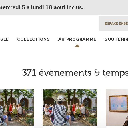
 beaux arts de Lyon
Aller
undi 10 août inclus.
au
contenu
ESPACE ENS
principal
pal
USÉE
COLLECTIONS
AU PROGRAMME
SOUTENIR
371 évènements
&
temps