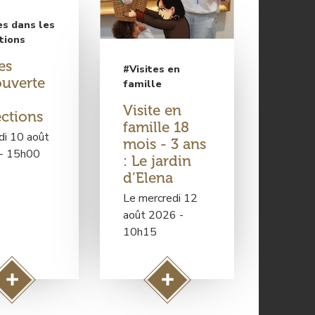
es dans les
tions
es
#Visites en
uverte
famille
Visite en
ections
famille 18
di 10 août
mois - 3 ans
- 15h00
: Le jardin
d’Elena
Le mercredi 12
août 2026 -
10h15
A
A
c
c