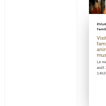
#Visi
fami
Visi
fami
ani
mus
Le me
août
14h3