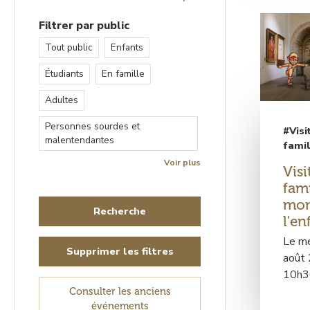
Filtrer par public
Tout public
Enfants
Étudiants
En famille
Adultes
Personnes sourdes et
#Visi
malentendantes
fami
Voir plus
Visi
fami
mon
l'en
Le me
Supprimer les filtres
août
10h3
Consulter les anciens
événements