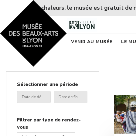
Accueil - Site musée des
s chaleurs, le musée est gratuit de mercredi 5 à l
Menu princi
VENIR AU MUSÉE
LE M
Sélectionner une période
Date
Date
de
de
début
fin
Filtrer par type de rendez-
vous