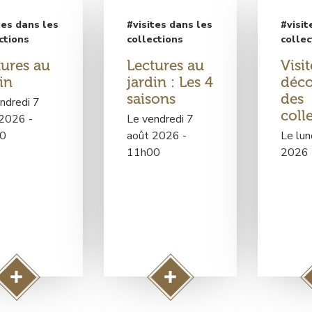
tes dans les
#visites dans les
#visit
ctions
collections
collec
tures au
Lectures au
Visit
in
jardin : Les 4
déco
saisons
des
ndredi 7
coll
 2026 -
Le vendredi 7
0
août 2026 -
Le lun
11h00
2026 
A
A
c
c