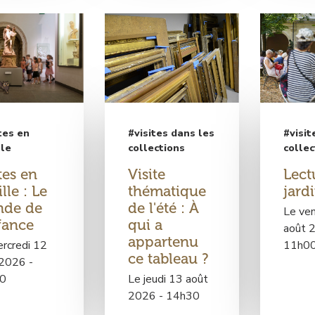
c
c
é
é
d
d
e
e
r
r
à
à
l
l
a
a
tes en
#visites dans les
#visit
p
p
lle
collections
collec
a
a
tes en
Visite
Lect
g
g
lle : Le
thématique
jard
e
e
de de
de l'été : À
L
L
Le ven
fance
qui a
e
e
août 
appartenu
c
c
rcredi 12
11h0
ce tableau ?
t
t
 2026 -
u
u
0
Le jeudi 13 août
r
r
2026 - 14h30
e
e