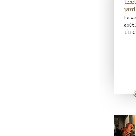
Lec
jard
Le ve
août
11h0