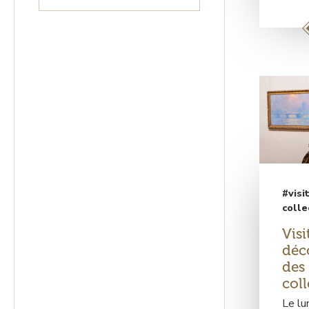
#visi
colle
Visi
déc
des
coll
Le lu