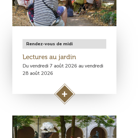
l
a
p
a
g
e
Type
Rendez-vous de midi
V
de
i
Lectures au jardin
rendez-
s
vous
Du vendredi 7 août 2026 au vendredi
i
28 août 2026
t
e
t
A
h
c
é
c
m
Visuel
é
a
principal
d
t
e
i