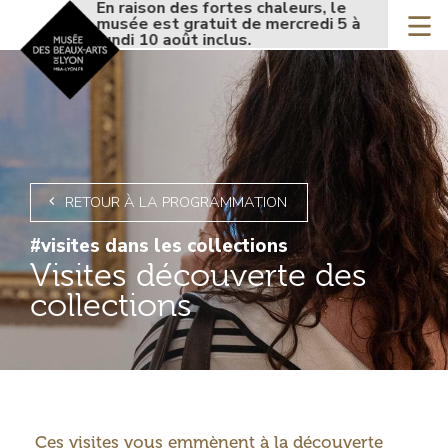
Accueil - Site musée de
En raison des fortes chaleurs, le
En rais
Aller
musée est gratuit de mercredi 5 à
musée e
au
lundi 10 août inclus.
lundi 10
contenu
principal
RETOUR À LA PROGRAMMATION
#visites dans les collections
Visites découverte des
collections
Introduction
Ces visites vous emmènent à la découverte