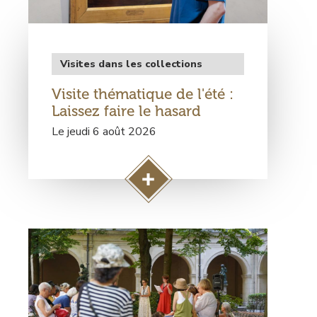
Type
Visites dans les collections
de
Visite thématique de l'été :
rendez-
vous
Laissez faire le hasard
Le jeudi 6 août 2026
A
c
c
Visuel
é
principal
d
e
r
à