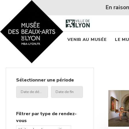
Accueil - Site musée des
En raison des fortes ch
Menu princi
VENIR AU MUSÉE
LE M
Sélectionner une période
Date
Date
de
de
début
fin
Filtrer par type de rendez-
vous