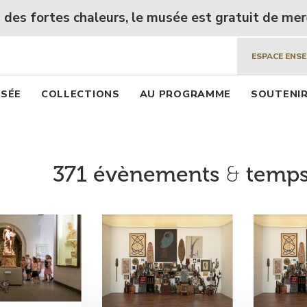
 beaux arts de Lyon
Aller
aleurs, le musée est gratuit de mercredi 5 à lundi 
au
contenu
ESPACE ENS
principal
pal
USÉE
COLLECTIONS
AU PROGRAMME
SOUTENIR
371 évènements
&
temps