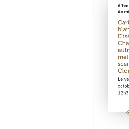
#Ren
de mi
Car
bla
Elis
Cha
autr
met
scè
Clo
Le ve
octob
12h3