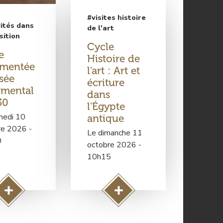
#visites histoire
ités dans
de l'art
sition
Cycle
e
Histoire de
mentée
l'art : Art et
sée
écriture
imental
dans
30
l'Égypte
medi 10
antique
re 2026 -
Le dimanche 11
0
octobre 2026 -
10h15
A
A
c
c
c
c