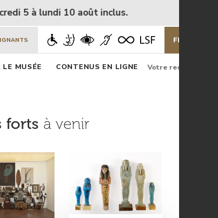
10 août inclus.
FR
EN
EIGNANTS
Rechercher
Rec
 LE MUSÉE
CONTENUS EN LIGNE
Rechercher
sur
le
site
 forts
à venir