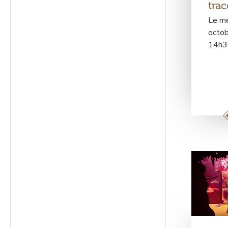
trac
Le me
octob
14h3