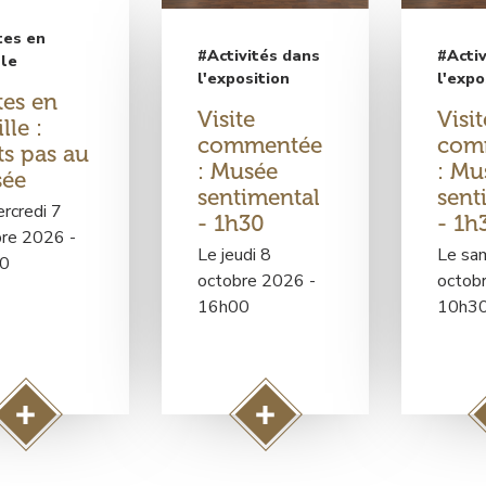
tes en
#Activités dans
#Activ
lle
l'exposition
l'expo
tes en
Visite
Visit
lle :
commentée
com
ts pas au
: Musée
: Mu
ée
sentimental
sent
rcredi 7
- 1h30
- 1h
re 2026 -
Le jeudi 8
Le sa
0
octobre 2026 -
octob
16h00
10h3
A
A
c
c
c
c