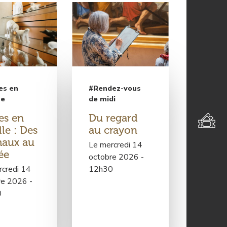
é
é
d
d
e
e
r
r
à
à
l
l
a
a
#Rendez-vous
es en
p
p
de midi
le
a
a
Du regard
tes en
g
g
au crayon
lle : Des
e
e
aux au
V
C
Le mercredi 14
ée
i
y
octobre 2026 -
s
c
12h30
credi 14
i
l
re 2026 -
t
e
0
e
H
c
i