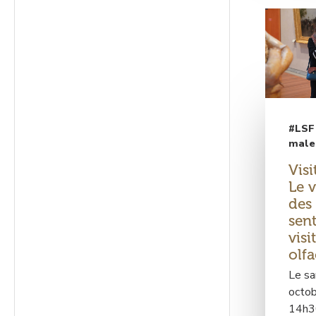
#LSF
male
Visi
Le 
des
sent
visi
olfa
Le s
octob
14h3