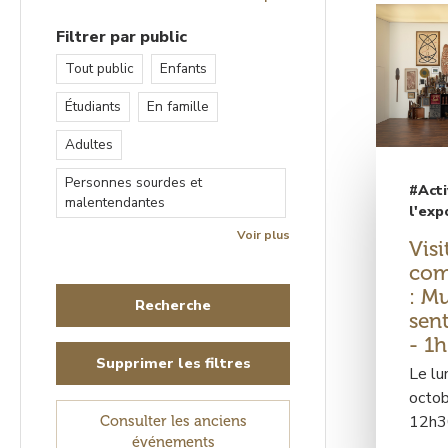
Filtrer par public
Tout public
Enfants
Étudiants
En famille
Adultes
Personnes sourdes et
#Acti
malentendantes
l'exp
Voir plus
Visi
com
: M
sen
- 1h
Supprimer les filtres
Le lu
octob
12h3
Consulter les anciens
événements