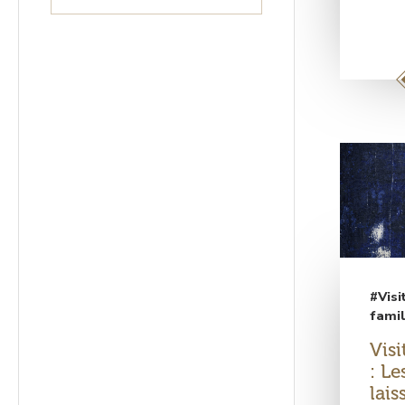
#Visi
fami
Visi
: Le
lais