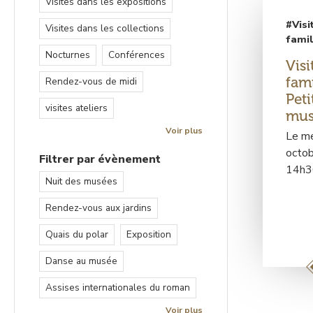
Visites dans les expositions
#Visi
Visites dans les collections
fami
Nocturnes
Conférences
Visi
fami
Rendez-vous de midi
Peti
visites ateliers
mus
Voir plus
Le me
octob
Filtrer par évènement
14h3
Nuit des musées
Rendez-vous aux jardins
Quais du polar
Exposition
Danse au musée
Assises internationales du roman
Voir plus