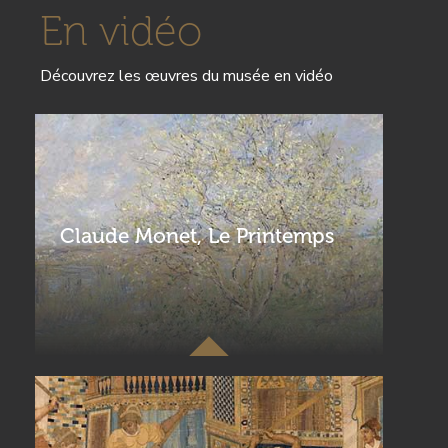
En vidéo
Découvrez les œuvres du musée en vidéo
Vignettes
Visuel
Titre
Claude Monet, Le Printemps
Visuel