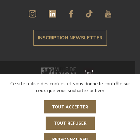
INSCRIPTION NEWSLETTER
Ce site utilise des cookies et vous donne le contrôle sur
Crédits et mentions légales
ceux que vous souhaitez activer
Politique de gestion des cookies
TOUT ACCEPTER
Paramétrer les cookies
Accessibilité : non conforme
TOUT REFUSER
R
e
t
o
u
r
n
a
u
e
a
g
e
h
PERSONNALISER