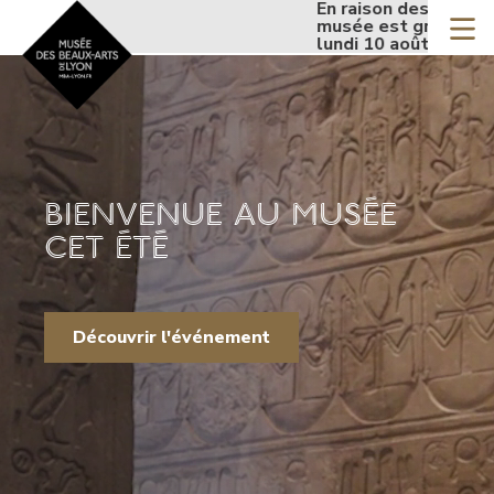
Accueil - Site musée de
En raison des fortes chaleurs, 
Aller
musée est gratuit de mercredi 
au
lundi 10 août inclus.
contenu
principal
BIENVENUE AU MUSÉE
CET ÉTÉ
Découvrir l'événement