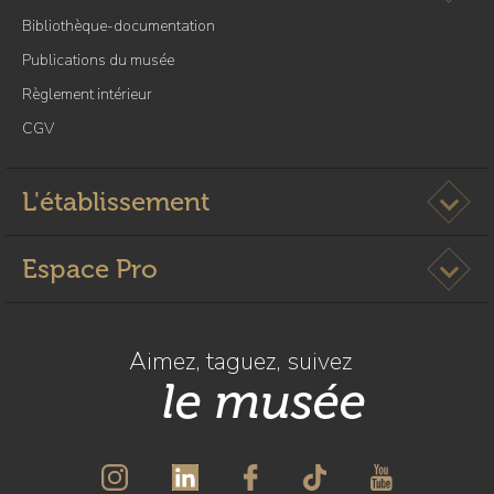
r
Bibliothèque-documentation
à
Publications du musée
l
Règlement intérieur
a
p
CGV
a
g
Ouvrir l
L'établissement
e
C
o
Ouvrir l
Espace Pro
l
l
e
Aimez, taguez, suivez
c
le musée
t
i
o
n