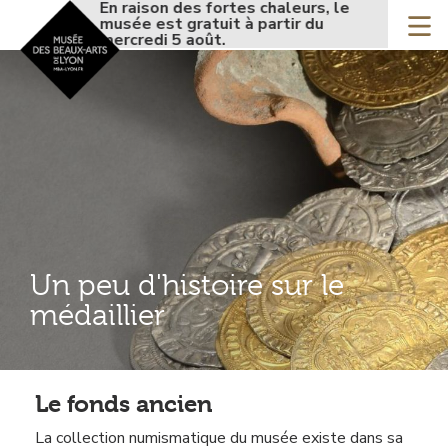
Accueil - Site musée de
En raison des fortes chaleurs, le
En rais
Aller
musée est gratuit à partir du
musée 
au
mercredi 5 août.
mercre
contenu
principal
Un peu d'histoire sur le
médaillier
Le fonds ancien
Contenu
La collection numismatique du musée existe dans sa