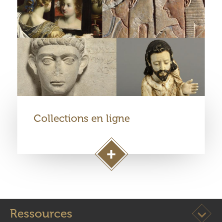
Collections en ligne
A
c
c
é
d
Ouvrir l
Ressources
e