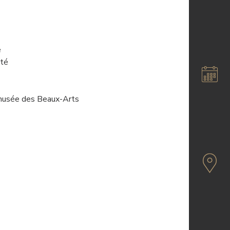
e
ité
au musée des Beaux-Arts