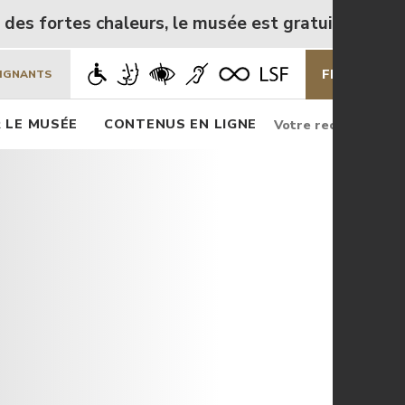
ortes chaleurs, le musée est gratuit de mercredi 5 
FR
EN
EIGNANTS
Rechercher
Rec
 LE MUSÉE
CONTENUS EN LIGNE
Rechercher
sur
le
site