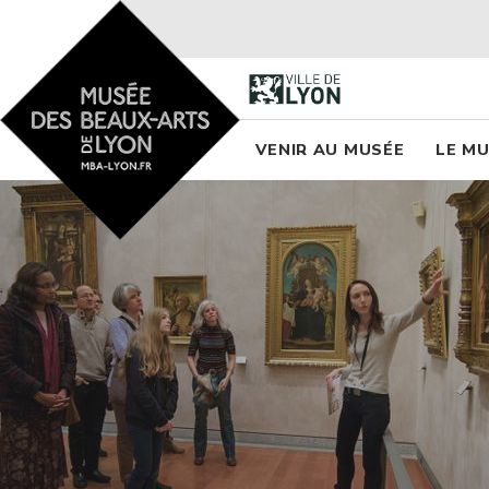
Accueil - Site musée des
Menu princi
VENIR AU MUSÉE
LE M