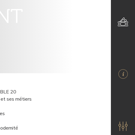
ENT
BLE 20
 et ses métiers
ces
modernité