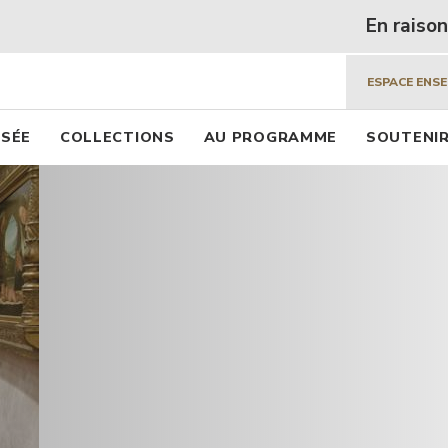
 beaux arts de Lyon
Aller
En raison des f
au
contenu
ESPACE ENS
principal
pal
USÉE
COLLECTIONS
AU PROGRAMME
SOUTENIR