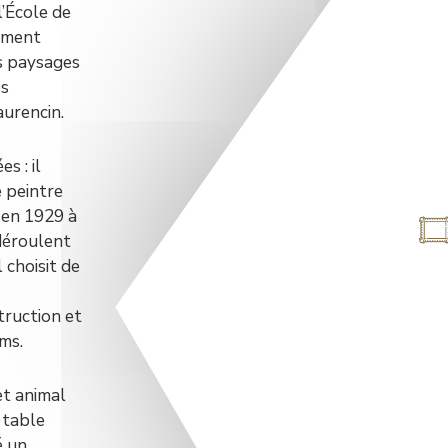
l’École de
lement
rs paysages
es
aurencin.
s : il
e peintre
e en 1929 à
 déroulent
 choisit de
truction et
ms.
et animal
 table
é un