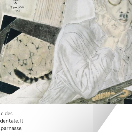
le des
dentale. Il
tparnasse,