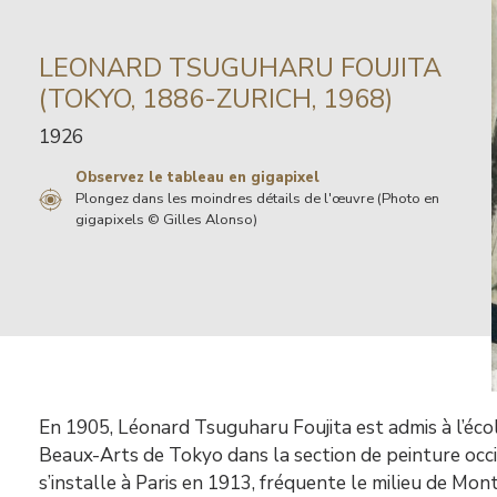
INFORMATION
LEONARD TSUGUHARU FOUJITA
SUR
(TOKYO, 1886-ZURICH, 1968)
L’ARTISTE
Date
1926
de
Observez le tableau en gigapixel
l’œuvre
Plongez dans les moindres détails de l'œuvre (Photo en
gigapixels © Gilles Alonso)
Contenu
En 1905, Léonard Tsuguharu Foujita est admis à l’éco
Beaux-Arts de Tokyo dans la section de peinture occi
s’installe à Paris en 1913, fréquente le milieu de Mon