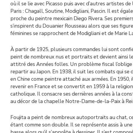
où il se lie avec Picasso puis avec d’autres artistes de 
Paris : Chagall, Soutine, Modigliani, Pascin. Il est éga
proche du peintre mexicain Diego Rivera. Ses premie
s’inspirent du Douanier Rousseau alors que ses figur
féminines se rapprochent de Modigliani et de Marie L
À partir de 1925, plusieurs commandes lui sont confiée
peint de nombreux nus et portraits et devient ainsi l
attitré des Années folles. Un problème fiscal l’oblig
repartir au Japon. En 1938, il suit les combats qui se
en Chine come peintre attaché aux armées. En 1950, il
revenir en France et se convertit en 1959 à la religion
catholique. Il consacre ses dernières années à la cons
au décor de la chapelle Notre-Dame-de-la-Paix à Rei
Foujita a peint de nombreux autoportraits au chat, c
étant comme son double. Il se représente assis à une
basse alors qu’il s’apprête à dessiner. Il s’est compos