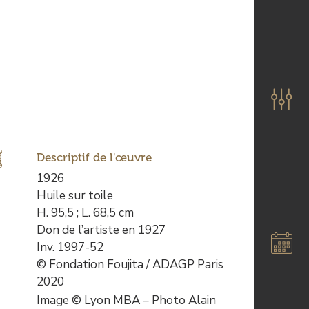
Descriptif de l'œuvre
Description
1926
de
Huile sur toile
l’œuvre
H. 95,5 ; L. 68,5 cm
Don de l’artiste en 1927
Inv. 1997-52
© Fondation Foujita / ADAGP Paris
2020
Image © Lyon MBA – Photo Alain