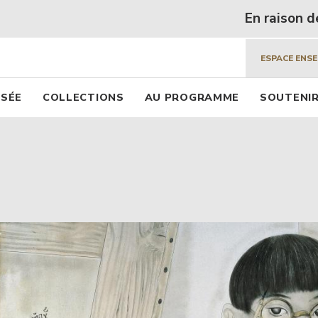
 beaux arts de Lyon
Aller
En raison des forte
au
contenu
ESPACE ENS
principal
pal
USÉE
COLLECTIONS
AU PROGRAMME
SOUTENIR