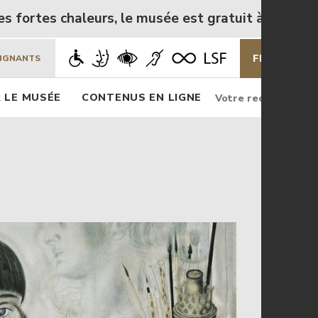
s chaleurs, le musée est gratuit à partir du mercre
FR
EN
EIGNANTS
Rechercher
Rec
 LE MUSÉE
CONTENUS EN LIGNE
Rechercher
sur
le
site