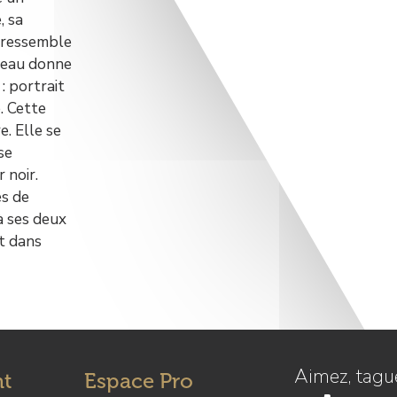
, sa
l ressemble
bleau donne
: portrait
. Cette
. Elle se
se
 noir.
ès de
à ses deux
et dans
Aimez, tague
nt
Espace Pro