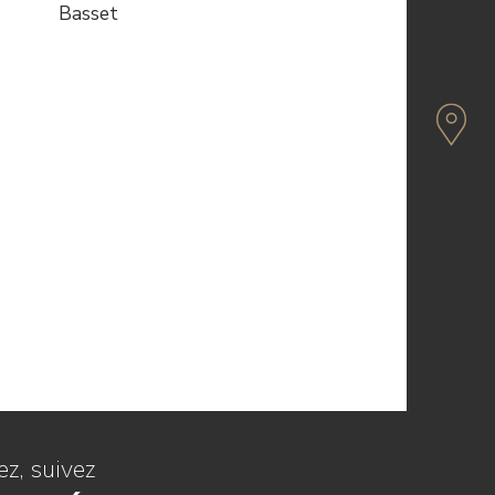
Basset
z, suivez