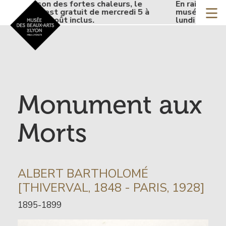
Accueil - Site musée de
En raison des fortes chaleurs, le
En raison des f
Aller
musée est gratuit de mercredi 5 à
musée est grat
au
lundi 10 août inclus.
lundi 10 août i
contenu
principal
Monument aux
Morts
INFORMATION
ALBERT BARTHOLOMÉ
SUR
[THIVERVAL, 1848 - PARIS, 1928]
L’ARTISTE
Date
1895-1899
de