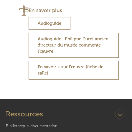
En savoir plus
Audioguide
Audioguide : Philippe Duret ancien
directeur du musée commente
l'œuvre
En savoir + sur l'œuvre (fiche de
salle)
Ouvrir l
Ressources
Bibliothèque-documentation