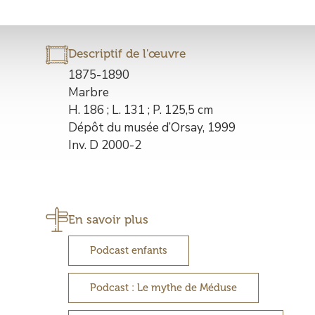
Descriptif de l'œuvre
Description
1875-1890
de
Marbre
l’œuvre
H. 186 ; L. 131 ; P. 125,5 cm
Dépôt du musée d’Orsay, 1999
Inv. D 2000-2
En savoir plus
Podcast enfants
Podcast : Le mythe de Méduse