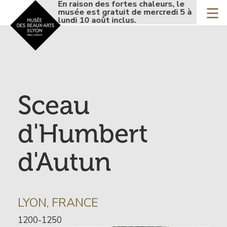
Accueil - Site musée de
En raison des fortes chaleurs, le
En 
Aller
musée est gratuit de mercredi 5 à
mus
au
lundi 10 août inclus.
lund
contenu
principal
Sceau
d'Humbert
d'Autun
INFORMATION
LYON, FRANCE
SUR
Date
1200-1250
L’ARTISTE