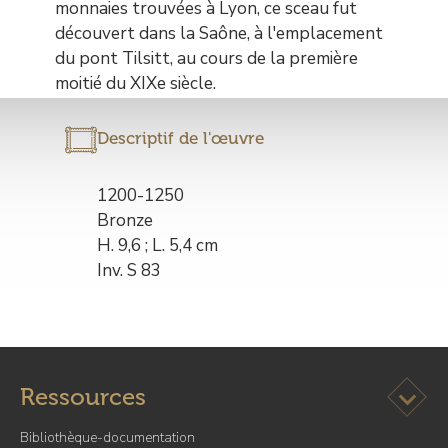
monnaies trouvées à Lyon, ce sceau fut
découvert dans la Saône, à l'emplacement
du pont Tilsitt, au cours de la première
moitié du XIXe siècle.
Descriptif de l'œuvre
Description
de
1200-1250
l’œuvre
Bronze
H. 9,6 ; L. 5,4 cm
Inv. S 83
Ouvrir l
Ressources
Bibliothèque-documentation