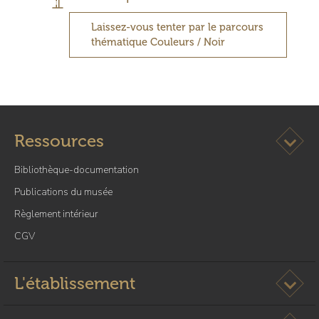
Laissez-vous tenter par le parcours
thématique Couleurs / Noir
Ouvrir l
Ressources
Bibliothèque-documentation
Publications du musée
Règlement intérieur
CGV
Ouvrir l
L'établissement