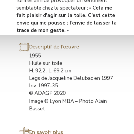
formes afin de provoquer un sentiment
semblable chez le spectateur : «
Cela me
fait plaisir d’agir sur la toile. C’est cette
envie qui me pousse : l’envie de laisser la
trace de mon geste.
»
Descriptif de l'œuvre
Description
1955
de
Huile sur toile
l’œuvre
H. 92,2 ; L. 69,2 cm
Legs de Jacqueline Delubac en 1997
Inv. 1997-35
© ADAGP 2020
Image © Lyon MBA – Photo Alain
Basset
En savoir plus