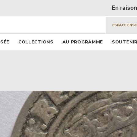
 beaux arts de Lyon
Aller
En raison des fo
au
contenu
ESPACE ENS
principal
pal
USÉE
COLLECTIONS
AU PROGRAMME
SOUTENIR