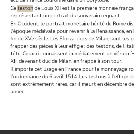
écu de France couronné dans un polylobe.
Ce
teston
de Louis XII est la première monnaie frança
représentant un portrait du souverain régnant.
En Occident, le portrait monétaire hérité de Rome dis
l'époque médiévale pour revenir à la Renaissance, en It
fin du XVe siècle. Les Sforza, ducs de Milan, sont les 
frapper des pièces à leur effigie : des testons, de l'ital
tête. Ceux-ci connaissent immédiatement un vif succè
XII, devenant duc de Milan, en frappe à son tour.
Il importe cet usage en France pour le monnayage ro
l'ordonnance du 6 avril 1514. Les testons à l'effigie d
sont extrêmement rares, car il meurt en décembre d
année.