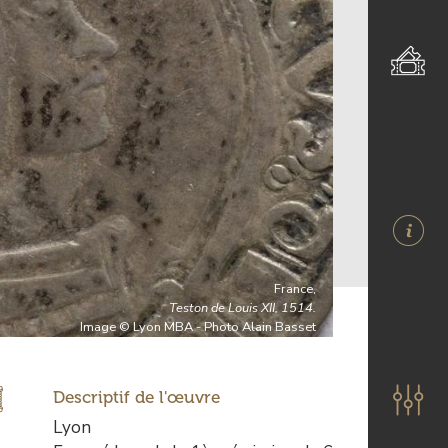
France,
Teston de Louis XII, 1514.
Image © Lyon MBA - Photo Alain Basset
Descriptif de l'œuvre
Description
Lyon