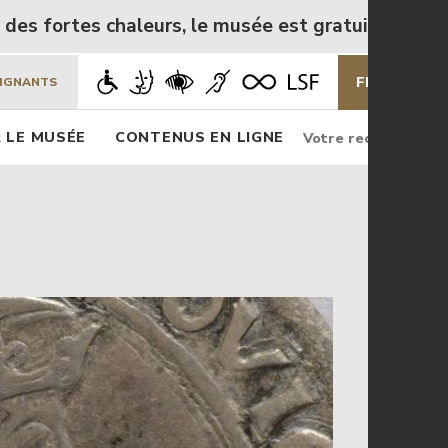
rtes chaleurs, le musée est gratuit de mercredi 5 
FR
EN
EIGNANTS
Rechercher
Rec
 LE MUSÉE
CONTENUS EN LIGNE
Rechercher
sur
le
site