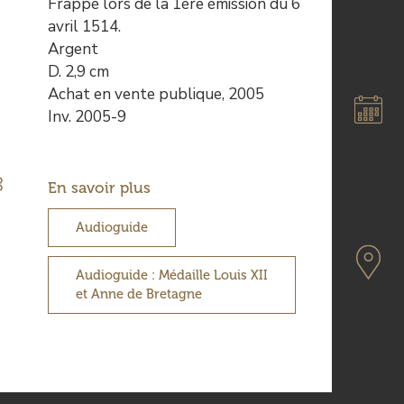
de
Frappé lors de la 1ère émission du 6
l’œuvre
avril 1514.
Argent
D. 2,9 cm
Achat en vente publique, 2005
Inv. 2005-9
En savoir plus
Audioguide
Audioguide : Médaille Louis XII
et Anne de Bretagne