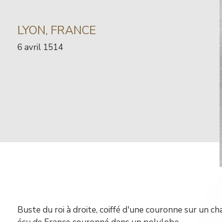
INFORMATION
LYON, FRANCE
SUR
Date
6 avril 1514
L’ARTISTE
de
l’œuvre
libre
Contenu
Buste du roi à droite, coiffé d'une couronne sur un ch