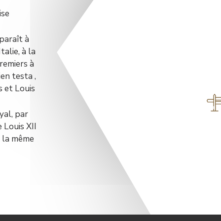
ise
paraît à
alie, à la
premiers à
ien testa ,
s et Louis
yal, par
e Louis XII
e la même