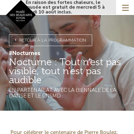
Accueil - Site musée de
En raison des fortes chaleurs, le
En raison 
Aller
musée est gratuit de mercredi 5 à
musée est
au
lundi 10 août inclus.
lundi 10 a
contenu
principal
RETOUR À LA PROGRAMMATION
#Nocturnes
Nocturne : Tout n’est pas
visible, tout n’est pas
audible
EN PARTENARIAT AVEC LA BIENNALE DE LA
DANSE ET LE CNSMD
Introduction
Pour célébrer le centenaire de Pierre Boulez,