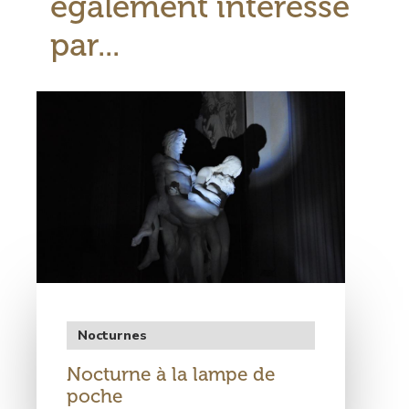
également intéressé
par...
Visuel
principal
Type
Nocturnes
de
Nocturne à la lampe de
rendez-
vous
poche