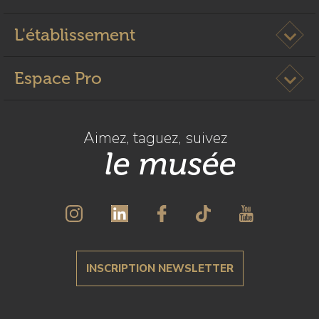
e
é
N
Ouvrir l
e
L'établissement
o
c
Ouvrir l
Espace Pro
t
u
r
n
Aimez, taguez, suivez
e
le musée
é
t
u
d
i
a
n
INSCRIPTION NEWSLETTER
t
e