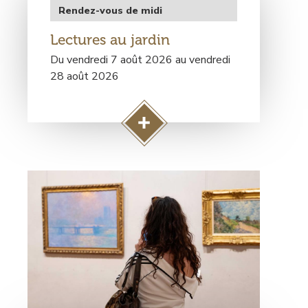
e
Type
Rendez-vous de midi
L
de
e
Lectures au jardin
rendez-
c
vous
Du vendredi 7 août 2026 au vendredi
t
28 août 2026
u
r
e
A
s
c
a
c
u
Visuel
é
j
principal
d
a
e
r
r
d
à
i
l
n
a
:
p
L