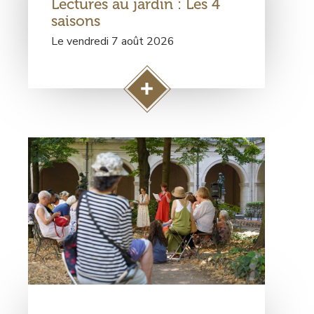
Lectures au jardin : Les 4
rendez-
vous
saisons
Le vendredi 7 août 2026
A
c
c
Visuel
é
principal
d
e
r
à
l
a
p
a
g