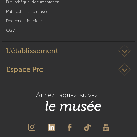
Bibliothèque-documentation
l
a
Publications du musée
p
Règlement intérieur
a
CGV
g
e
V
Ouvrir l
L'établissement
i
s
Ouvrir l
Espace Pro
i
t
e
s
Aimez, taguez, suivez
d
le musée
é
c
o
u
v