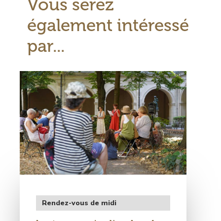
Vous serez
également intéressé
par...
Visuel
principal
Type
Rendez-vous de midi
de