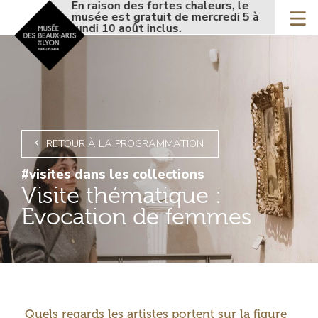
Accueil - Site musée de
En raison des fortes chaleurs, le
En rais
Aller
musée est gratuit de mercredi 5 à
musée 
au
lundi 10 août inclus.
lundi 1
contenu
principal
RETOUR À LA PROGRAMMATION
#visites dans les collections
Visite thématique :
Evocation de femmes
Introduction
Quels regards les artistes portent sur la figure