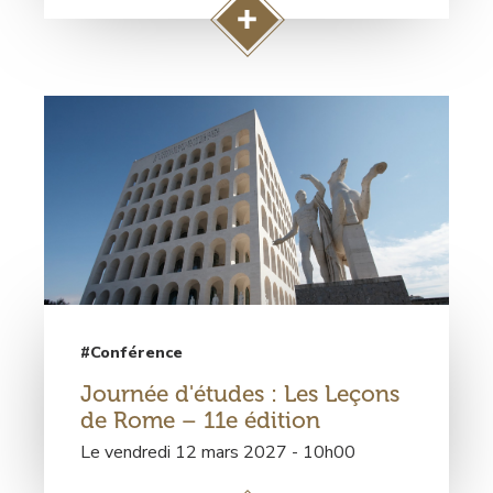
r
e
A
n
c
c
c
e
é
:
d
L
e
'
r
e
à
n
l
s
a
e
p
i
a
g
g
#Conférence
n
e
Journée d'études : Les Leçons
e
C
de Rome – 11e édition
m
o
e
Le vendredi 12 mars 2027 - 10h00
l
n
l