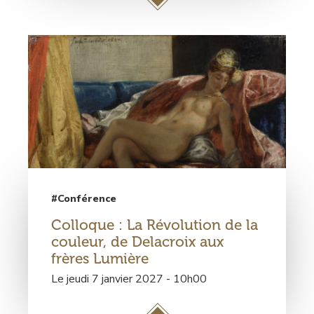
c
c
é
d
e
r
à
l
a
p
a
g
#Conférence
e
Colloque : La Révolution de la
C
couleur, de Delacroix aux
o
frères Lumière
n
Le jeudi 7 janvier 2027 - 10h00
f
é