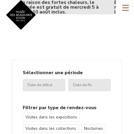
Accueil - Site musée de
En raison des fortes chaleurs, le
En raison d
Aller
musée est gratuit de mercredi 5 à
musée est g
au
lundi 10 août inclus.
lundi 10 aoû
contenu
principal
Sélectionner une période
Date
Date
de
de
début
fin
Filtrer par type de rendez-vous
Visites dans les expositions
Visites dans les collections
Nocturnes