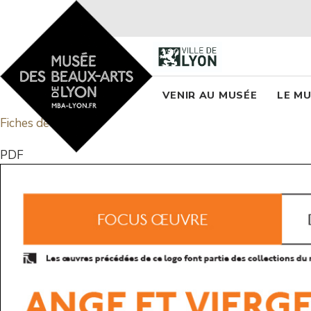
Accueil - Site musée des
Menu princi
VENIR AU MUSÉE
LE M
Fiches de salle
PDF