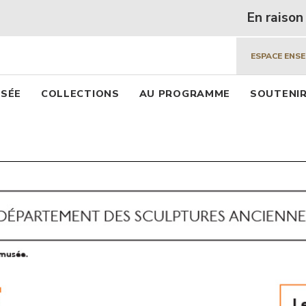
 beaux arts de Lyon
Aller
En raison des f
au
contenu
ESPACE ENS
principal
pal
USÉE
COLLECTIONS
AU PROGRAMME
SOUTENIR