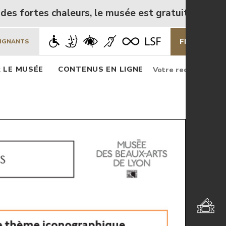
ortes chaleurs, le musée est gratuit de mercredi 5
FR
EN
EIGNANTS
Rechercher
Rec
 LE MUSÉE
CONTENUS EN LIGNE
Rechercher
sur
le
site