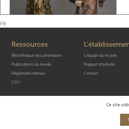
FR
Ressources
L'établisseme
Bibliothèque-documentation
L'équipe du musée
Publications du musée
Rapport d'activité
Règlement intérieur
Contact
CGV
Ce site uti
Crédits et mentions lé