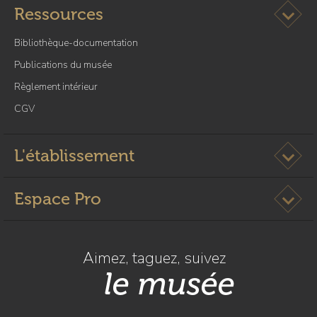
Ouvrir l
Ressources
Bibliothèque-documentation
Publications du musée
Règlement intérieur
CGV
Ouvrir l
L'établissement
Ouvrir l
Espace Pro
Aimez, taguez, suivez
le musée