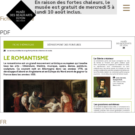
Accueil - Site musée de
En raison des fortes chaleurs, le
En 
Aller
musée est gratuit de mercredi 5 à
mu
au
lundi 10 août inclus.
lun
Fiches de salle
contenu
principal
PDF
FR