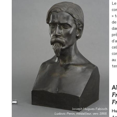
Le
co
» 
de
da
pr
d’
ce
co
au
te
A
F
F
Joseph Hugues Fabisch
Hu
Ludovic Penin, médailleur, vers 1868.