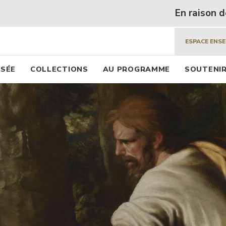
 beaux arts de Lyon
Aller
En raison des fortes chaleurs, 
au
contenu
ESPACE ENS
principal
pal
USÉE
COLLECTIONS
AU PROGRAMME
SOUTENIR