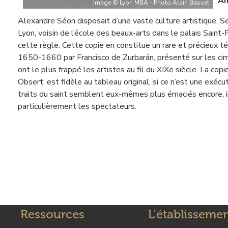
An
Image © Lyon MBA - Photo Alain Basset
Alexandre Séon disposait d’une vaste culture artistique. S
Lyon, voisin de l’école des beaux-arts dans le palais Saint-
cette règle. Cette copie en constitue un rare et précieux 
1650-1660 par Francisco de Zurbarán, présenté sur les cima
ont le plus frappé les artistes au fil du XIXe siècle. La c
Obsert, est fidèle au tableau original, si ce n’est une exé
traits du saint semblent eux-mêmes plus émaciés encore, ins
particulièrement les spectateurs.
Ressources
L'établisseme