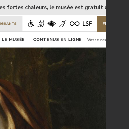
le musée est gratuit de mercredi 5 à lundi 10 août
FR
EN
EIGNANTS
Rechercher
Rec
 LE MUSÉE
CONTENUS EN LIGNE
Rechercher
sur
le
site