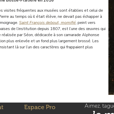
ne Bosse-Platière en 2016
es visites fréquentes aux musées sont établies et celui de
Pierre au temps où il était élève, ne devait pas échapper à
témoignage.
Saint François debout, momifié
, peint vers
ises de l’institution depuis 1807, est l’une des œuvres qui
opie réalisée par Séon, dédicacée à son camarade Alphonse
cution plus enlevée et un fond plus largement brossé. Les
istant là sur l’un des caractères qui frappaient plus
Aimez, tague
nt
Espace Pro