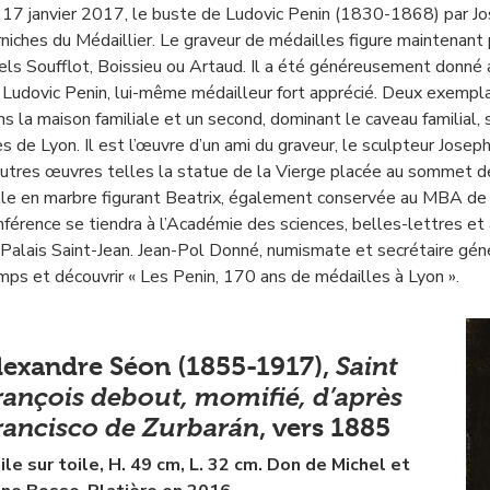
 17 janvier 2017, le buste de Ludovic Penin (1830-1868) par Jo
rniches du Médaillier. Le graveur de médailles figure maintenant
tels Soufflot, Boissieu ou Artaud. Il a été généreusement donn
 Ludovic Penin, lui-même médailleur fort apprécié. Deux exemplair
ns la maison familiale et un second, dominant le caveau familial
ès de Lyon. Il est l’œuvre d’un ami du graveur, le sculpteur Jos
autres œuvres telles la statue de la Vierge placée au sommet de 
lle en marbre figurant Beatrix, également conservée au MBA de 
nférence se tiendra à l’Académie des sciences, belles-lettres et 
 Palais Saint-Jean. Jean-Pol Donné, numismate et secrétaire géné
mps et découvrir « Les Penin, 170 ans de médailles à Lyon ».
Saint
lexandre Séon (1855-1917),
rançois debout, momifié, d’après
rancisco de Zurbarán
, vers 1885
ile sur toile, H. 49 cm, L. 32 cm. Don de Michel et