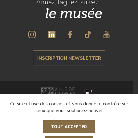
Aimez, taguez, suivez
le musée
INSCRIPTION NEWSLETTER
Ce site utilise des cookies et vous donne le contrôle sur
Crédits et mentions légales
ceux que vous souhaitez activer
Politique de gestion des cookies
TOUT ACCEPTER
Paramétrer les cookies