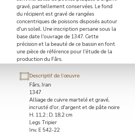
gravé, partiellement conservées. Le fond
du récipient est gravé de rangées
concentriques de poissons disposés autour
d'un soleil. Une inscription persane sous la
base date l'ouvrage de 1347. Cette
précision et la beauté de ce bassin en font
une pièce de référence pour l'étude de la
production du Fârs.
Descriptif de l'œuvre
Description
Fârs, Iran
de
1347
l’œuvre
Alliage de cuivre martelé et gravé,
incrusté d'or, d'argent et de pâte noire
H. 11,2 ; D. 18,2 cm
Legs Tripier
Inv. E 542-22