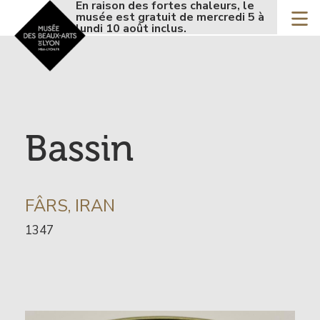
Accueil - Site musée de
En raison des fortes chaleurs, le
En r
Aller
musée est gratuit de mercredi 5 à
musé
au
lundi 10 août inclus.
lund
contenu
principal
Bassin
INFORMATION
FÂRS, IRAN
SUR
Date
1347
L’ARTISTE
de
l’œuvre