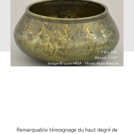
Fârs, Iran,
Bassin, 1347.
Image © Lyon MBA - Photo Alain Basset
Contenu
Remarquable témoignage du haut degré de