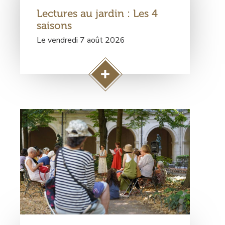
de
Lectures au jardin : Les 4
rendez-
vous
saisons
Le vendredi 7 août 2026
A
c
c
Visuel
é
principal
d
e
r
à
l
a
p
a
g