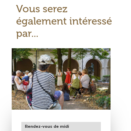
Vous serez
également intéressé
par...
Visuel
principal
Type
Rendez-vous de midi