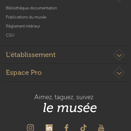
à
n
Bibliothèque-documentation
l
a
Publications du musée
p
Règlement intérieur
a
CGV
g
e
V
Ouvrir l
L'établissement
i
s
Ouvrir l
Espace Pro
i
t
e
s
Aimez, taguez, suivez
d
le musée
é
c
o
u