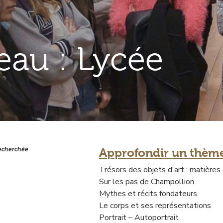
veau : Lycée
recherchée
Approfondir un thèm
Contenu
droite
Trésors des objets d'art : matières 
Sur les pas de Champollion
Mythes et récits fondateurs
Le corps et ses représentations
Portrait – Autoportrait