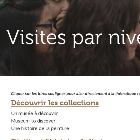
Visites par ni
Cliquer sur les titres soulignés pour aller directement à la thématique 
Contenu
Découvrir les collections
gauche
Un musée à découvrir
Museum to discover
Une histoire de la peinture