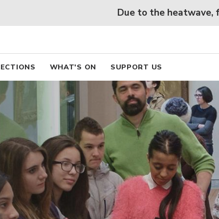
 beaux arts de Lyon
Skip
Due to the heatwave, free access t
to
main
content
pal
ECTIONS
WHAT'S ON
SUPPORT US